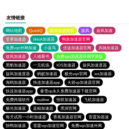
友情链接
网站地图
QuickQ
旋风加速度器
旋风
旋风加速
坚果加速器
tiktok加速器
狗急加速器官网
免费vqn外网加速
小蓝鸟
优途加速器官网
风驰加速器
旋风加速器
八戒看书
免费vps加速器外网苹果版
黑豹加速器
一元机场
IOS加速器
旋风加速度器
旋风加速度器
蚂蚁加速器
极光vqn官网
ios加速器
海鸥加速器
快连加速器app
火箭vp加速器官网
快连加速器app
暴雪vp永久免费加速器下载官网
免费跨墙软件
outline
快联加速器
飞机加速器
极光加速器
蓝鲸加速器
黑洞官网
每天试用一小时加速器
香蕉加速器官网
雷霆加器速
快鸭加速器
雷霆vqn加速官网
免费vqn加速外网