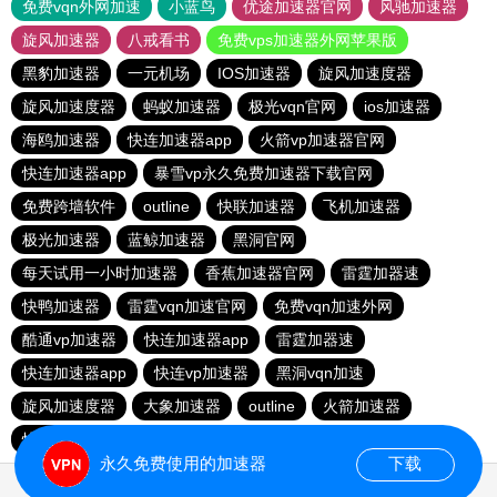
免费vqn外网加速
小蓝鸟
优途加速器官网
风驰加速器
旋风加速器
八戒看书
免费vps加速器外网苹果版
黑豹加速器
一元机场
IOS加速器
旋风加速度器
旋风加速度器
蚂蚁加速器
极光vqn官网
ios加速器
海鸥加速器
快连加速器app
火箭vp加速器官网
快连加速器app
暴雪vp永久免费加速器下载官网
免费跨墙软件
outline
快联加速器
飞机加速器
极光加速器
蓝鲸加速器
黑洞官网
每天试用一小时加速器
香蕉加速器官网
雷霆加器速
快鸭加速器
雷霆vqn加速官网
免费vqn加速外网
酷通vp加速器
快连加速器app
雷霆加器速
快连加速器app
快连vp加速器
黑洞vqn加速
旋风加速度器
大象加速器
outline
火箭加速器
快连vp
outline
快喵vp加速器
雷霆加器速
永久免费使用的加速器
下载