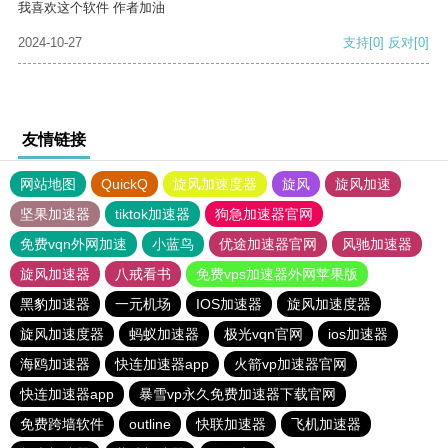
我喜欢这个软件 作者加油
2024-10-27
支持
[0]
反对
[0]
友情链接
网站地图
QuickQ
旋风加速度器
旋风
旋风加速
坚果加速器
tiktok加速器
狗急加速器官网
免费vqn外网加速
小蓝鸟
优途加速器官网
风驰加速器
旋风加速器
八戒看书
免费vps加速器外网苹果版
黑豹加速器
一元机场
IOS加速器
旋风加速度器
旋风加速度器
蚂蚁加速器
极光vqn官网
ios加速器
海鸥加速器
快连加速器app
火箭vp加速器官网
快连加速器app
暴雪vp永久免费加速器下载官网
免费跨墙软件
outline
快联加速器
飞机加速器