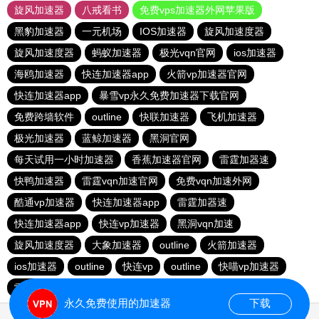
旋风加速器
八戒看书
免费vps加速器外网苹果版
黑豹加速器
一元机场
IOS加速器
旋风加速度器
旋风加速度器
蚂蚁加速器
极光vqn官网
ios加速器
海鸥加速器
快连加速器app
火箭vp加速器官网
快连加速器app
暴雪vp永久免费加速器下载官网
免费跨墙软件
outline
快联加速器
飞机加速器
极光加速器
蓝鲸加速器
黑洞官网
每天试用一小时加速器
香蕉加速器官网
雷霆加器速
快鸭加速器
雷霆vqn加速官网
免费vqn加速外网
酷通vp加速器
快连加速器app
雷霆加器速
快连加速器app
快连vp加速器
黑洞vqn加速
旋风加速度器
大象加速器
outline
火箭加速器
ios加速器
outline
快连vp
outline
快喵vp加速器
雷霆加器速
永久免费使用的加速器
下载