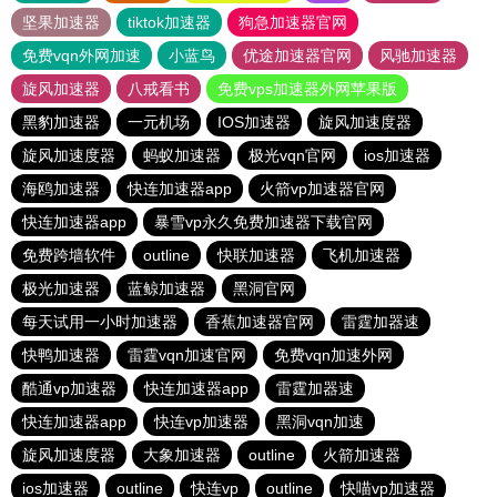
坚果加速器
tiktok加速器
狗急加速器官网
免费vqn外网加速
小蓝鸟
优途加速器官网
风驰加速器
旋风加速器
八戒看书
免费vps加速器外网苹果版
黑豹加速器
一元机场
IOS加速器
旋风加速度器
旋风加速度器
蚂蚁加速器
极光vqn官网
ios加速器
海鸥加速器
快连加速器app
火箭vp加速器官网
快连加速器app
暴雪vp永久免费加速器下载官网
免费跨墙软件
outline
快联加速器
飞机加速器
极光加速器
蓝鲸加速器
黑洞官网
每天试用一小时加速器
香蕉加速器官网
雷霆加器速
快鸭加速器
雷霆vqn加速官网
免费vqn加速外网
酷通vp加速器
快连加速器app
雷霆加器速
快连加速器app
快连vp加速器
黑洞vqn加速
旋风加速度器
大象加速器
outline
火箭加速器
ios加速器
outline
快连vp
outline
快喵vp加速器