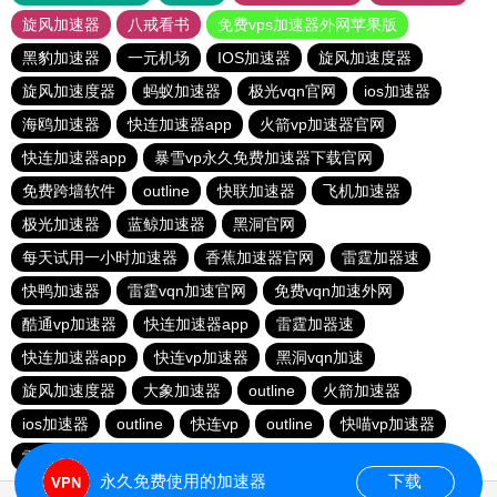
旋风加速器
八戒看书
免费vps加速器外网苹果版
黑豹加速器
一元机场
IOS加速器
旋风加速度器
旋风加速度器
蚂蚁加速器
极光vqn官网
ios加速器
海鸥加速器
快连加速器app
火箭vp加速器官网
快连加速器app
暴雪vp永久免费加速器下载官网
免费跨墙软件
outline
快联加速器
飞机加速器
极光加速器
蓝鲸加速器
黑洞官网
每天试用一小时加速器
香蕉加速器官网
雷霆加器速
快鸭加速器
雷霆vqn加速官网
免费vqn加速外网
酷通vp加速器
快连加速器app
雷霆加器速
快连加速器app
快连vp加速器
黑洞vqn加速
旋风加速度器
大象加速器
outline
火箭加速器
ios加速器
outline
快连vp
outline
快喵vp加速器
雷霆加器速
永久免费使用的加速器
下载