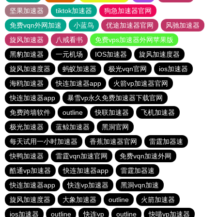
坚果加速器
tiktok加速器
狗急加速器官网
免费vqn外网加速
小蓝鸟
优途加速器官网
风驰加速器
旋风加速器
八戒看书
免费vps加速器外网苹果版
黑豹加速器
一元机场
IOS加速器
旋风加速度器
旋风加速度器
蚂蚁加速器
极光vqn官网
ios加速器
海鸥加速器
快连加速器app
火箭vp加速器官网
快连加速器app
暴雪vp永久免费加速器下载官网
免费跨墙软件
outline
快联加速器
飞机加速器
极光加速器
蓝鲸加速器
黑洞官网
每天试用一小时加速器
香蕉加速器官网
雷霆加器速
快鸭加速器
雷霆vqn加速官网
免费vqn加速外网
酷通vp加速器
快连加速器app
雷霆加器速
快连加速器app
快连vp加速器
黑洞vqn加速
旋风加速度器
大象加速器
outline
火箭加速器
ios加速器
outline
快连vp
outline
快喵vp加速器